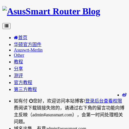
首页
华硕官方固件
Asuswrt-Merlin
Other
教程
分享
测评
官方教程
第三方教程
如有付
您好，欢迎访问本站博客!
登录后台
查看权限
费阅读下载链接失效的，请通过右下角的留言功能向博
主反映（admin#asussmart.com），会第一时间处理相关
问题。
域名出售，有意admin#asussmart.com。