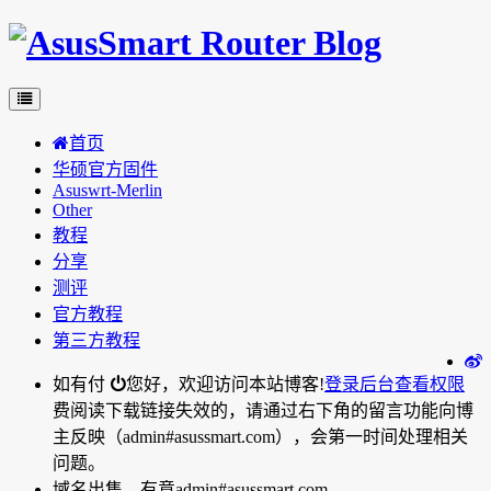
首页
华硕官方固件
Asuswrt-Merlin
Other
教程
分享
测评
官方教程
第三方教程
如有付
您好，欢迎访问本站博客!
登录后台
查看权限
费阅读下载链接失效的，请通过右下角的留言功能向博
主反映（admin#asussmart.com），会第一时间处理相关
问题。
域名出售，有意admin#asussmart.com。