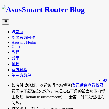
首页
华硕官方固件
Asuswrt-Merlin
Other
教程
分享
测评
官方教程
第三方教程
如有付
您好，欢迎访问本站博客!
登录后台
查看权限
费阅读下载链接失效的，请通过右下角的留言功能向博
主反映（admin#asussmart.com），会第一时间处理相关
问题。
域名出售，有意admin#asussmart.com。