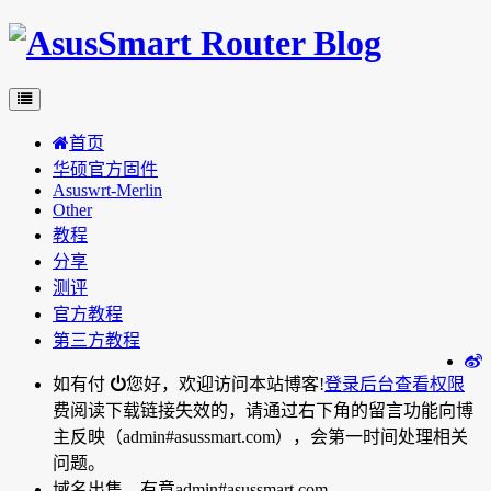
首页
华硕官方固件
Asuswrt-Merlin
Other
教程
分享
测评
官方教程
第三方教程
如有付
您好，欢迎访问本站博客!
登录后台
查看权限
费阅读下载链接失效的，请通过右下角的留言功能向博
主反映（admin#asussmart.com），会第一时间处理相关
问题。
域名出售，有意admin#asussmart.com。