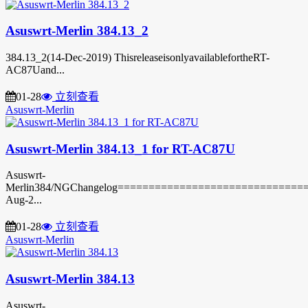
Asuswrt-Merlin 384.13_2
384.13_2(14-Dec-2019) ThisreleaseisonlyavailablefortheRT-
AC87Uand...
01-28
立刻查看
Asuswrt-Merlin
Asuswrt-Merlin 384.13_1 for RT-AC87U
Asuswrt-
Merlin384/NGChangelog===============================3
Aug-2...
01-28
立刻查看
Asuswrt-Merlin
Asuswrt-Merlin 384.13
Asuswrt-