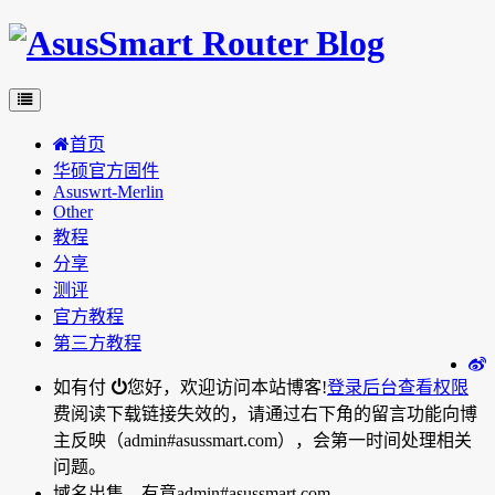
首页
华硕官方固件
Asuswrt-Merlin
Other
教程
分享
测评
官方教程
第三方教程
如有付
您好，欢迎访问本站博客!
登录后台
查看权限
费阅读下载链接失效的，请通过右下角的留言功能向博
主反映（admin#asussmart.com），会第一时间处理相关
问题。
域名出售，有意admin#asussmart.com。