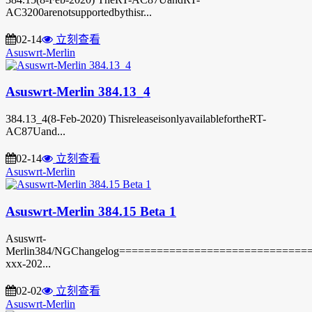
AC3200arenotsupportedbythisr...
02-14
立刻查看
Asuswrt-Merlin
Asuswrt-Merlin 384.13_4
384.13_4(8-Feb-2020) ThisreleaseisonlyavailablefortheRT-
AC87Uand...
02-14
立刻查看
Asuswrt-Merlin
Asuswrt-Merlin 384.15 Beta 1
Asuswrt-
Merlin384/NGChangelog===============================3
xxx-202...
02-02
立刻查看
Asuswrt-Merlin