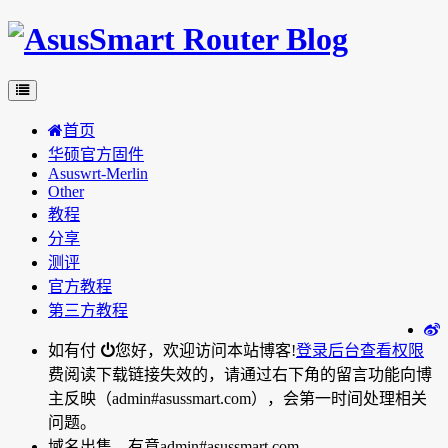
首页
华硕官方固件
Asuswrt-Merlin
Other
教程
分享
测评
官方教程
第三方教程
如有付
您好，欢迎访问本站博客!
登录后台
查看权限
费阅读下载链接失效的，请通过右下角的留言功能向博
主反映（admin#asussmart.com），会第一时间处理相关
问题。
域名出售，有意admin#asussmart.com。