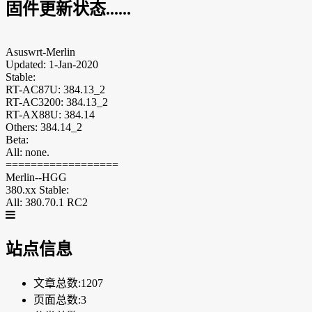
固件更新状态......
Asuswrt-Merlin
Updated: 1-Jan-2020
Stable:
RT-AC87U: 384.13_2
RT-AC3200: 384.13_2
RT-AX88U: 384.14
Others: 384.14_2
Beta:
All: none.
==================
Merlin--HGG
380.xx Stable:
All: 380.70.1 RC2
站点信息
文章总数:1207
页面总数:3