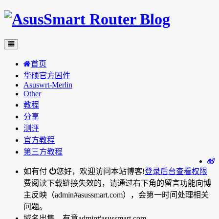
首页
华硕官方固件
Asuswrt-Merlin
Other
教程
分享
测评
官方教程
第三方教程
如有付
您好，欢迎访问本站博客!
登录后台
查看权限
费阅读下载链接失效的，请通过右下角的留言功能向博
主反映（admin#asussmart.com），会第一时间处理相关
问题。
域名出售，有意admin#asussmart.com。