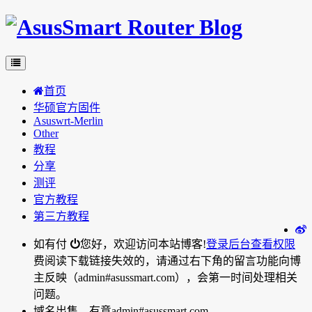
首页
华硕官方固件
Asuswrt-Merlin
Other
教程
分享
测评
官方教程
第三方教程
如有付
您好，欢迎访问本站博客!
登录后台
查看权限
费阅读下载链接失效的，请通过右下角的留言功能向博
主反映（admin#asussmart.com），会第一时间处理相关
问题。
域名出售，有意admin#asussmart.com。