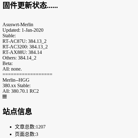
固件更新状态......
Asuswrt-Merlin
Updated: 1-Jan-2020
Stable:
RT-AC87U: 384.13_2
RT-AC3200: 384.13_2
RT-AX88U: 384.14
Others: 384.14_2
Beta:
All: none.
==================
Merlin--HGG
380.xx Stable:
All: 380.70.1 RC2
站点信息
文章总数:1207
页面总数:3