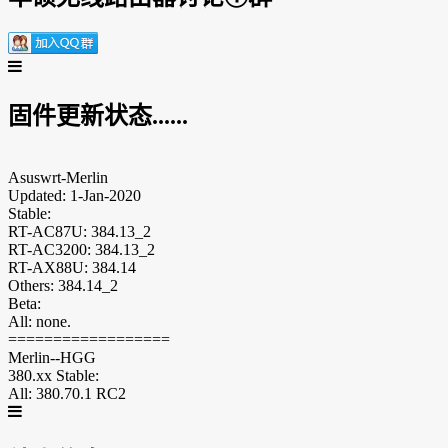
固件更新状态......
Asuswrt-Merlin
Updated: 1-Jan-2020
Stable:
RT-AC87U: 384.13_2
RT-AC3200: 384.13_2
RT-AX88U: 384.14
Others: 384.14_2
Beta:
All: none.
==================
Merlin--HGG
380.xx Stable:
All: 380.70.1 RC2