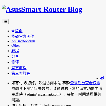
首页
华硕官方固件
Asuswrt-Merlin
Other
教程
分享
测评
官方教程
第三方教程
如有付
您好，欢迎访问本站博客!
登录后台
查看权限
费阅读下载链接失效的，请通过右下角的留言功能向博
主反映（admin#asussmart.com），会第一时间处理相关
问题。
域名出售，有意admin#asussmart.com。