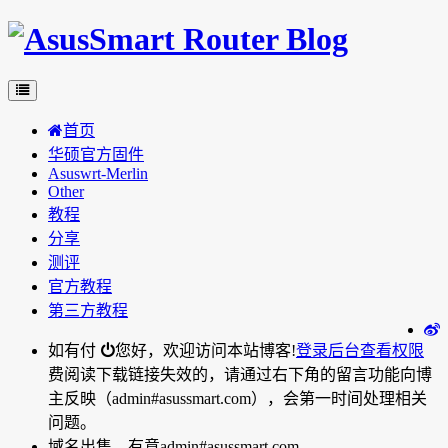
首页
华硕官方固件
Asuswrt-Merlin
Other
教程
分享
测评
官方教程
第三方教程
如有付
您好，欢迎访问本站博客!
登录后台
查看权限
费阅读下载链接失效的，请通过右下角的留言功能向博
主反映（admin#asussmart.com），会第一时间处理相关
问题。
域名出售，有意admin#asussmart.com。