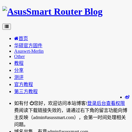
首页
华硕官方固件
Asuswrt-Merlin
Other
教程
分享
测评
官方教程
第三方教程
如有付
您好，欢迎访问本站博客!
登录后台
查看权限
费阅读下载链接失效的，请通过右下角的留言功能向博
主反映（admin#asussmart.com），会第一时间处理相关
问题。
域名出售，有意admin#asussmart.com。