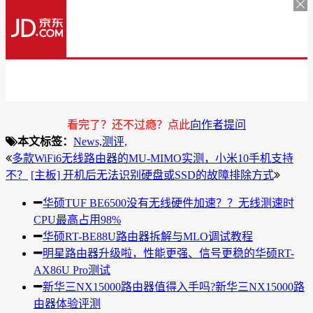
看完了？还不过瘾？点此
向作者提问
本文标签：
News,
测评,
多款WiFi6无线路由器的MU-MIMO实测，小米10手机支持
不？
[主板] 开机后无法识别硬盘或SSD的故障排除方式
华硕TUF BE6500没有无线硬件加速？？无线测速时
CPU最高占用98%
华硕RT-BE88U路由器拆解与MLO调试教程
明星路由器升级啦，性能更强、信号更稳的华硕RT-
AX86U Pro测试
新华三NX15000路由器值得入手吗?新华三NX15000路
由器体验评测