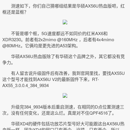
测速如下，你们自己猜哪组结果是华硕AX56U热血版吧，红
框还是蓝框？
不管是哪个框，5G速度都远不如同价的红米AX6和
XDR3230。前者有2x2mimo @160MHz ，后者有4x4mimo
@80MHz。它俩均是更先进的A53架构。
华硕AX56U热血版除了有华硕这个品牌之外，其它都没有竞
争力。
有人留言说升级固件后有改善，我到官网里找，要找AX55U
这个型号才能找到AX56U V2的最新固件下来，RT-
AX55_3.0.0.4_384_9934
升级完384_9934版本后重启测速，在相同的D点位置测速三
次，没有任何变化，还是这么烂。真是对不住QPF4516了。
华硕XD4的硬件包括功放芯片型号好大可能跟这台AX56U热
血版一样，因为XD4的网口只有两个，没错，只有两个，所以