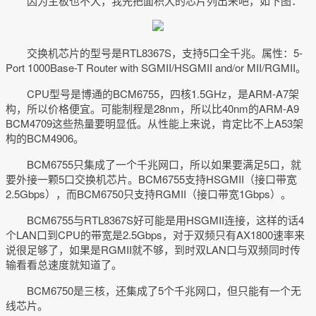
因为主板也不大，我先把面积大的芯片列出来吧，如下图：
交换机芯片的型号是RTL8367S，支持5口全千兆。属性：5-
Port 1000Base-T Router with SGMII/HSGMII and/or MII/RGMII。
CPU型号是博通的BCM6755，四核1.5GHz，是ARM-A7架
构，所以价格便宜。可能制程是28nm，所以比40nm的ARM-A9
BCM4709这些热量要明显低。从性能上来说，肯定比不上A53架
构的BCM4906。
BCM6755只集成了一个千兆网口，所以如果要满足5口，就
要外接一颗5口交换机芯片。BCM6755支持HSGMII（接口带宽
2.5Gbps），而BCM6750只支持RGMII（接口带宽1Gbps）。
BCM6755与RTL8367S好可能是用HSGMII连接，这样的话4
个LAN口到CPU的带宽是2.5Gbps，对于双频只有AX1800速率来
说很足够了，如果是RGMII就不够，到时双LAN口与双频同时传
输看看总速度就知道了。
BCM6750是三核，还集成了5个千兆网口，但只能有一个无
线芯片。