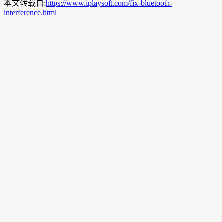
本文转载自:
https://www.iplaysoft.com/fix-bluetooth-
interference.html