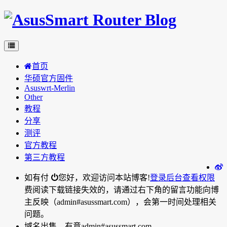
首页
华硕官方固件
Asuswrt-Merlin
Other
教程
分享
测评
官方教程
第三方教程
如有付
您好，欢迎访问本站博客!
登录后台
查看权限
费阅读下载链接失效的，请通过右下角的留言功能向博
主反映（admin#asussmart.com），会第一时间处理相关
问题。
域名出售，有意admin#asussmart.com。