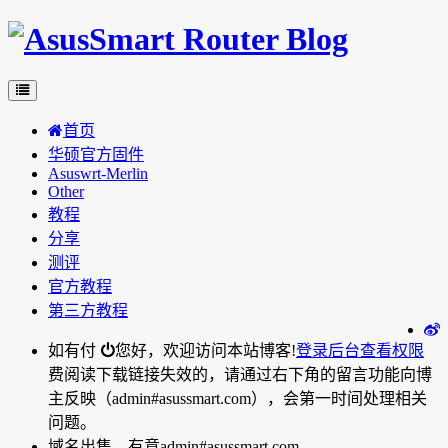
首页
华硕官方固件
Asuswrt-Merlin
Other
教程
分享
测评
官方教程
第三方教程
如有付
您好，欢迎访问本站博客!
登录后台
查看权限
费阅读下载链接失效的，请通过右下角的留言功能向博
主反映（admin#asussmart.com），会第一时间处理相关
问题。
域名出售，有意admin#asussmart.com。