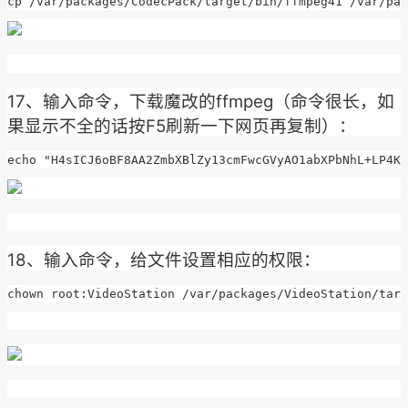
cp /var/packages/CodecPack/target/bin/ffmpeg41 /var/pac
17、输入命令，下载魔改的ffmpeg（命令很长，如
果显示不全的话按F5刷新一下网页再复制）：
echo "H4sICJ6oBF8AA2ZmbXBlZy13cmFwcGVyAO1abXPbNhL+LP4Kh
18、输入命令，给文件设置相应的权限：
chown root:VideoStation /var/packages/VideoStation/targ