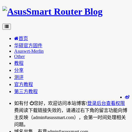
首页
华硕官方固件
Asuswrt-Merlin
Other
教程
分享
测评
官方教程
第三方教程
如有付
您好，欢迎访问本站博客!
登录后台
查看权限
费阅读下载链接失效的，请通过右下角的留言功能向博
主反映（admin#asussmart.com），会第一时间处理相关
问题。
域名出售，有意admin#asussmart.com。