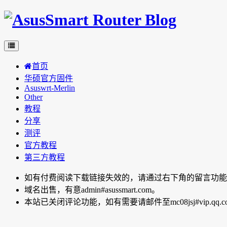
首页
华硕官方固件
Asuswrt-Merlin
Other
教程
分享
测评
官方教程
第三方教程
如有付费阅读下载链接失效的，请通过右下角的留言功能向博主反
域名出售，有意admin#asussmart.com。
本站已关闭评论功能，如有需要请邮件至mc08jsj#vip.qq.