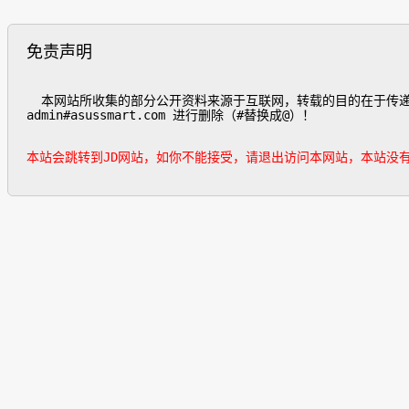
免责声明
  本网站所收集的部分公开资料来源于互联网，转载的目的在于传递更多信息及用于网络分享，并不代表本站赞同其观点和对其真实性负责，也不构成任何其他建议。如遇侵权请发邮件
admin#asussmart.com 进行删除（#替换成@）！

本站会跳转到JD网站，如你不能接受，请退出访问本网站，本站没