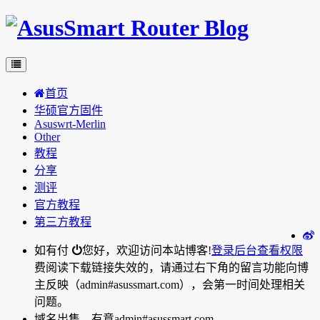
首页
华硕官方固件
Asuswrt-Merlin
Other
教程
分享
测评
官方教程
第三方教程
如有付
您好，欢迎访问本站博客!
登录后台
查看权限
费阅读下载链接失效的，请通过右下角的留言功能向博
主反映（admin#asussmart.com），会第一时间处理相关
问题。
域名出售，有意admin#asussmart.com。