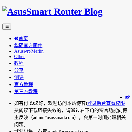
首页
华硕官方固件
Asuswrt-Merlin
Other
教程
分享
测评
官方教程
第三方教程
如有付
您好，欢迎访问本站博客!
登录后台
查看权限
费阅读下载链接失效的，请通过右下角的留言功能向博
主反映（admin#asussmart.com），会第一时间处理相关
问题。
域名出售，有意admin#asussmart.com。