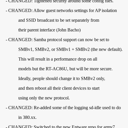
- CHANGED: Tightened security around some config files.
- CHANGED: Allow guest networks settings for AP isolation
and SSID broadcast to be set separately from
their parent interface (John Bacho)
- CHANGED: Samba protocol support can now be set to
SMBv1, SMBv2, or SMBv1 + SMBv2 (the new default).
This will result in a performance drop on all
models but the RT-AC86U, but will be more secure.
Ideally, people should change it to SMBv2 only,
and then reboot all their client devices to start
using only the new protocol.
- CHANGED: Re-added some of the logging sd-idle used to do
in 380.xx.
- CHANGED: Switched to the new Entware repo for armv7