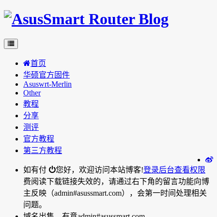
首页
华硕官方固件
Asuswrt-Merlin
Other
教程
分享
测评
官方教程
第三方教程
如有付
您好，欢迎访问本站博客!
登录后台
查看权限
费阅读下载链接失效的，请通过右下角的留言功能向博
主反映（admin#asussmart.com），会第一时间处理相关
问题。
域名出售，有意admin#asussmart.com。