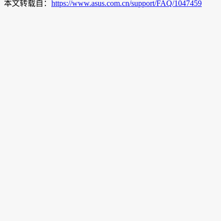
本文转载自：
https://www.asus.com.cn/support/FAQ/1047459