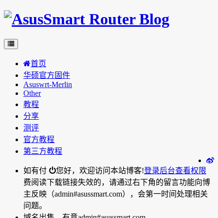
首页
华硕官方固件
Asuswrt-Merlin
Other
教程
分享
测评
官方教程
第三方教程
如有付
您好，欢迎访问本站博客!
登录后台
查看权限
费阅读下载链接失效的，请通过右下角的留言功能向博
主反映（admin#asussmart.com），会第一时间处理相关
问题。
域名出售，有意admin#asussmart.com。