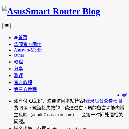
首页
华硕官方固件
Asuswrt-Merlin
Other
教程
分享
测评
官方教程
第三方教程
如有付
您好，欢迎访问本站博客!
登录后台
查看权限
费阅读下载链接失效的，请通过右下角的留言功能向博
主反映（admin#asussmart.com），会第一时间处理相关
问题。
域名出售，有意admin#asussmart.com。