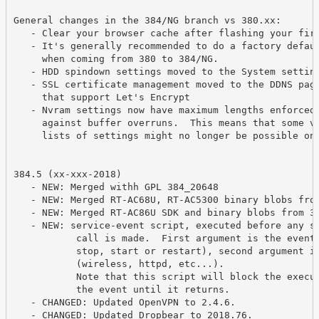
General changes in the 384/NG branch vs 380.xx:

   - Clear your browser cache after flashing your firs
   - It's generally recommended to do a factory defaul
     when coming from 380 to 384/NG.

   - HDD spindown settings moved to the System setting
   - SSL certificate management moved to the DDNS page
     that support Let's Encrypt

   - Nvram settings now have maximum lengths enforced,
     against buffer overruns.  This means that some ve
     lists of settings might no longer be possible on 
384.5 (xx-xxx-2018)

   - NEW: Merged withh GPL 384_20648

   - NEW: Merged RT-AC68U, RT-AC5300 binary blobs from
   - NEW: Merged RT-AC86U SDK and binary blobs from 38
   - NEW: service-event script, executed before any se
           call is made.  First argument is the event 
           stop, start or restart), second argument is
           (wireless, httpd, etc...).

           Note that this script will block the execut
           the event until it returns.

   - CHANGED: Updated OpenVPN to 2.4.6.

   - CHANGED: Updated Dropbear to 2018.76.
