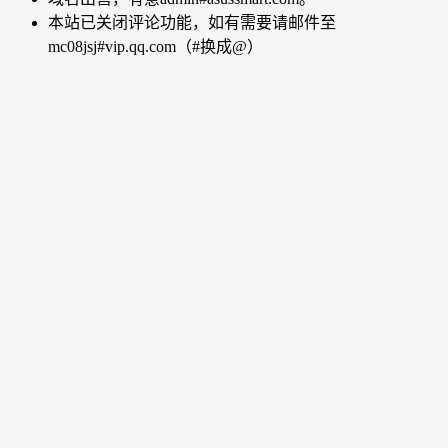
本站已关闭评论功能，如有需要请邮件至
mc08jsj#vip.qq.com（#换成@）