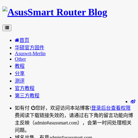
首页
华硕官方固件
Asuswrt-Merlin
Other
教程
分享
测评
官方教程
第三方教程
如有付
您好，欢迎访问本站博客!
登录后台
查看权限
费阅读下载链接失效的，请通过右下角的留言功能向博
主反映（admin#asussmart.com），会第一时间处理相关
问题。
域名出售，有意admin#asussmart.com。