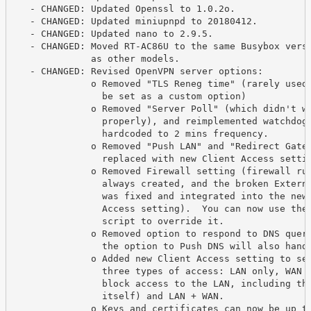
   - CHANGED: Updated Openssl to 1.0.2o.

   - CHANGED: Updated miniupnpd to 20180412.

   - CHANGED: Updated nano to 2.9.5.

   - CHANGED: Moved RT-AC86U to the same Busybox versi
              as other models.

   - CHANGED: Revised OpenVPN server options:

              o Removed "TLS Reneg time" (rarely used,
                be set as a custom option)

              o Removed "Server Poll" (which didn't wo
                properly), and reimplemented watchdog 
                hardcoded to 2 mins frequency.

              o Removed "Push LAN" and "Redirect Gatew
                replaced with new Client Access settin
              o Removed Firewall setting (firewall rul
                always created, and the broken Externa
                was fixed and integrated into the new 
                Access setting).  You can now use the 
                script to override it.

              o Removed option to respond to DNS queri
                the option to Push DNS will also handl
              o Added new Client Access setting to sel
                three types of access: LAN only, WAN o
                block access to the LAN, including the
                itself) and LAN + WAN.

              o Keys and certificates can now be up to