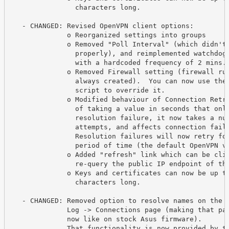
                characters long.

   - CHANGED: Revised OpenVPN client options:

              o Reorganized settings into groups

              o Removed "Poll Interval" (which didn't 
                properly), and reimplemented watchdog 
                with a hardcoded frequency of 2 mins.

              o Removed Firewall setting (firewall rul
                always created).  You can now use the 
                script to override it.

              o Modified behaviour of Connection Retry
                of taking a value in seconds that only
                resolution failure, it now takes a num
                attempts, and affects connection failu
                Resolution failures will now retry for
                period of time (the default OpenVPN va
              o Added "refresh" link which can be clic
                re-query the public IP endpoint of the
              o Keys and certificates can now be up to
                characters long.

   - CHANGED: Removed option to resolve names on the

              Log -> Connections page (making that pag
              now like on stock Asus firmware).

              That functionality is now provided by th