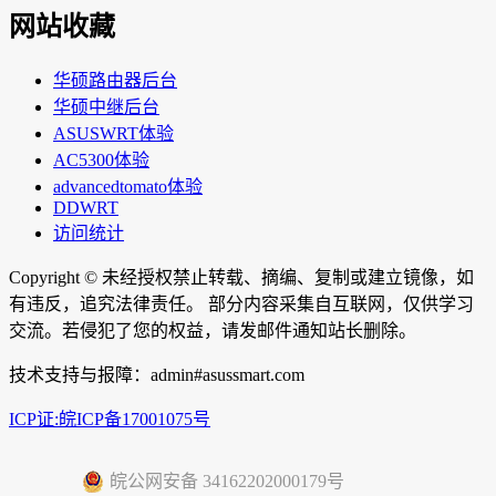
网站收藏
华硕路由器后台
华硕中继后台
ASUSWRT体验
AC5300体验
advancedtomato体验
DDWRT
访问统计
Copyright ©
未经授权禁止转载、摘编、复制或建立镜像，如
有违反，追究法律责任。 部分内容采集自互联网，仅供学习
交流。若侵犯了您的权益，请发邮件通知站长删除。
技术支持与报障：admin#asussmart.com
ICP证:皖ICP备17001075号
皖公网安备 34162202000179号