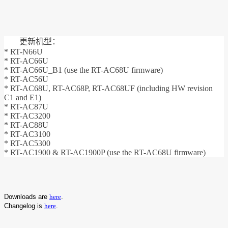
更新机型：
* RT-N66U
* RT-AC66U
* RT-AC66U_B1 (use the RT-AC68U firmware)
* RT-AC56U
* RT-AC68U, RT-AC68P, RT-AC68UF (including HW revision
C1 and E1)
* RT-AC87U
* RT-AC3200
* RT-AC88U
* RT-AC3100
* RT-AC5300
* RT-AC1900 & RT-AC1900P (use the RT-AC68U firmware)
Downloads are
here
.
Changelog is
here
.