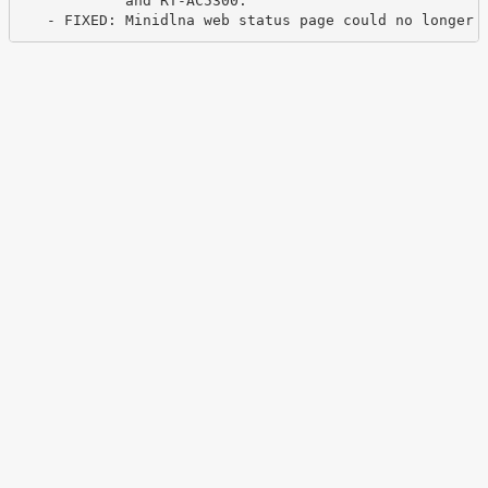
            and RT-AC5300.

   - FIXED: Minidlna web status page could no longer 