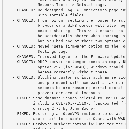
              Network Tools -> Netstat page.

   - CHANGED: Re-designed Log -> Connections page into
              with sortable fields.

   - CHANGED: From now on, setting the router to act a
              browser or a WINS server will also requi
              enable sharing.  This will ensure that d
              be accidentally shared when sharing is d
              but you had one of these two options ena
   - CHANGED: Moved "Beta firmware" option to the Tool
              Settings page

   - CHANGED: Improved layout of the Firmware Update p
   - CHANGED: DHCP server no longer sends an empty DHC
              option 252 (for WPAD), Windows should no
              behave correctly without these.

   - CHANGED: Blocking custom scripts such as service-
              and pre-mount will now wait a maximum of
              seconds before resuming normal operation
              prevent accidental lockouts.

   - FIXED: Some dnsmasq issues related to DNSSEC were
            including CVE-2017-15107. (backported from
            dnsmasq 2.79 by John Bacho)

   - FIXED: Restoring an OpenVPN instance to default v
            would fail to disable its Start with WAN s
   - FIXED: Hardware authentication failure for the RT