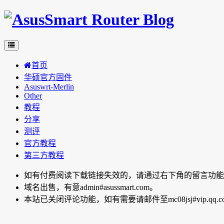
首页
华硕官方固件
Asuswrt-Merlin
Other
教程
分享
测评
官方教程
第三方教程
如有付费阅读下载链接失效的，请通过右下角的留言功能向博主反
域名出售，有意admin#asussmart.com。
本站已关闭评论功能，如有需要请邮件至mc08jsj#vip.qq.