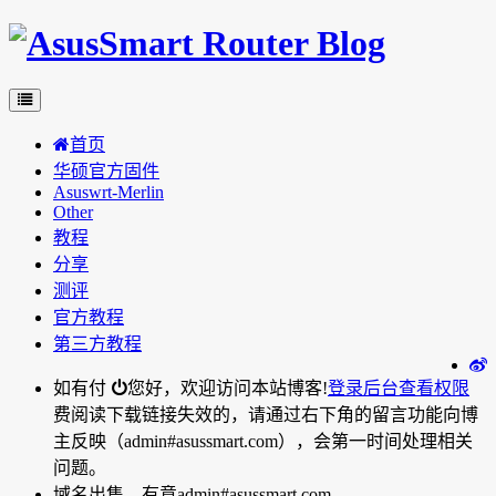
首页
华硕官方固件
Asuswrt-Merlin
Other
教程
分享
测评
官方教程
第三方教程
如有付
您好，欢迎访问本站博客!
登录后台
查看权限
费阅读下载链接失效的，请通过右下角的留言功能向博
主反映（admin#asussmart.com），会第一时间处理相关
问题。
域名出售，有意admin#asussmart.com。