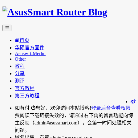
首页
华硕官方固件
Asuswrt-Merlin
Other
教程
分享
测评
官方教程
第三方教程
如有付
您好，欢迎访问本站博客!
登录后台
查看权限
费阅读下载链接失效的，请通过右下角的留言功能向博
主反映（admin#asussmart.com），会第一时间处理相关
问题。
域名出售，有意admin#asussmart.com。