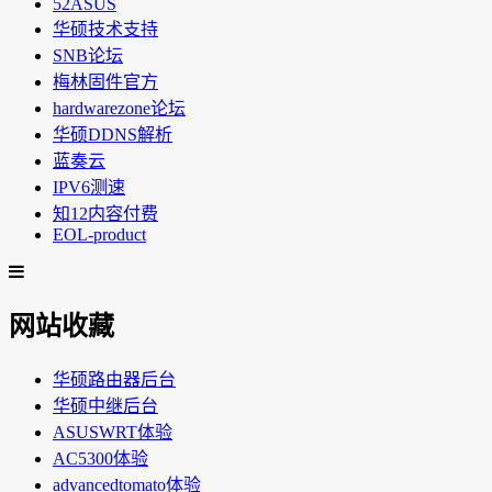
52ASUS
华硕技术支持
SNB论坛
梅林固件官方
hardwarezone论坛
华硕DDNS解析
蓝奏云
IPV6测速
知12内容付费
EOL-product
网站收藏
华硕路由器后台
华硕中继后台
ASUSWRT体验
AC5300体验
advancedtomato体验