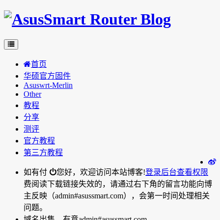
首页
华硕官方固件
Asuswrt-Merlin
Other
教程
分享
测评
官方教程
第三方教程
如有付
您好，欢迎访问本站博客!
登录后台
查看权限
费阅读下载链接失效的，请通过右下角的留言功能向博
主反映（admin#asussmart.com），会第一时间处理相关
问题。
域名出售，有意admin#asussmart.com。