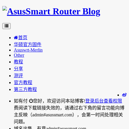
首页
华硕官方固件
Asuswrt-Merlin
Other
教程
分享
测评
官方教程
第三方教程
如有付
您好，欢迎访问本站博客!
登录后台
查看权限
费阅读下载链接失效的，请通过右下角的留言功能向博
主反映（admin#asussmart.com），会第一时间处理相关
问题。
域名出售，有意admin#asussmart.com。