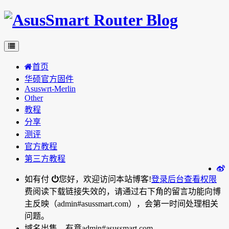
首页
华硕官方固件
Asuswrt-Merlin
Other
教程
分享
测评
官方教程
第三方教程
如有付
您好，欢迎访问本站博客!
登录后台
查看权限
费阅读下载链接失效的，请通过右下角的留言功能向博
主反映（admin#asussmart.com），会第一时间处理相关
问题。
域名出售，有意admin#asussmart.com。