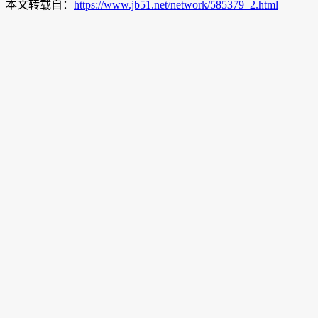
本文转载自：
https://www.jb51.net/network/585379_2.html