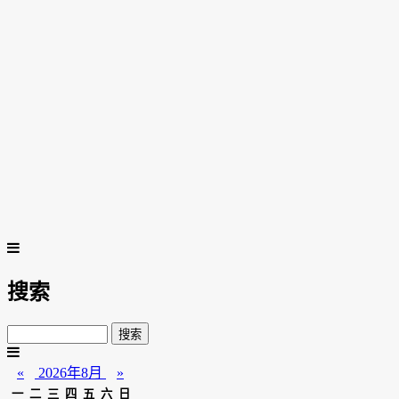
搜索
«
2026年8月
»
一
二
三
四
五
六
日