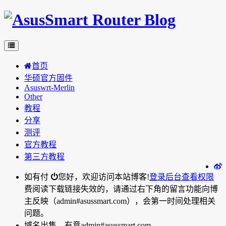
首页
华硕官方固件
Asuswrt-Merlin
Other
教程
分享
测评
官方教程
第三方教程
如有付
您好，欢迎访问本站博客!
登录后台
查看权限
费阅读下载链接失效的，请通过右下角的留言功能向博
主反映（admin#asussmart.com），会第一时间处理相关
问题。
域名出售，有意admin#asussmart.com。