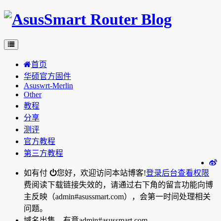
首页
华硕官方固件
Asuswrt-Merlin
Other
教程
分享
测评
官方教程
第三方教程
如有付
您好，欢迎访问本站博客!
登录后台
查看权限
费阅读下载链接失效的，请通过右下角的留言功能向博
主反映（admin#asussmart.com），会第一时间处理相关
问题。
域名出售，有意admin#asussmart.com。