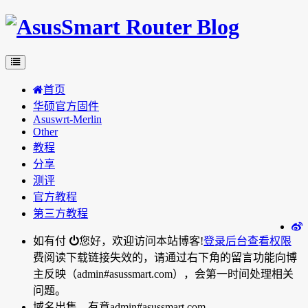
首页
华硕官方固件
Asuswrt-Merlin
Other
教程
分享
测评
官方教程
第三方教程
如有付
您好，欢迎访问本站博客!
登录后台
查看权限
费阅读下载链接失效的，请通过右下角的留言功能向博
主反映（admin#asussmart.com），会第一时间处理相关
问题。
域名出售，有意admin#asussmart.com。