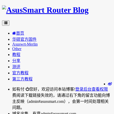
首页
华硕官方固件
Asuswrt-Merlin
Other
教程
分享
测评
官方教程
第三方教程
如有付
您好，欢迎访问本站博客!
登录后台
查看权限
费阅读下载链接失效的，请通过右下角的留言功能向博
主反映（admin#asussmart.com），会第一时间处理相关
问题。
域名出售，有意admin#asussmart.com。