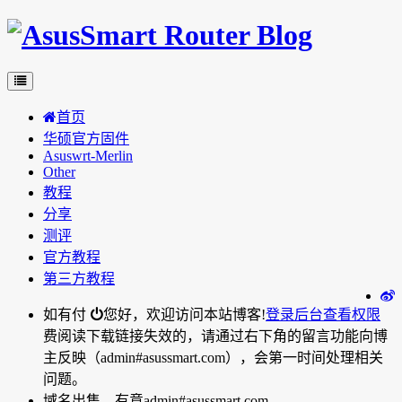
首页
华硕官方固件
Asuswrt-Merlin
Other
教程
分享
测评
官方教程
第三方教程
如有付
您好，欢迎访问本站博客!
登录后台
查看权限
费阅读下载链接失效的，请通过右下角的留言功能向博
主反映（admin#asussmart.com），会第一时间处理相关
问题。
域名出售，有意admin#asussmart.com。