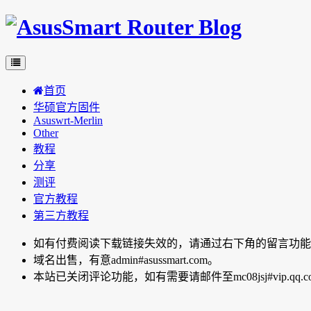
首页
华硕官方固件
Asuswrt-Merlin
Other
教程
分享
测评
官方教程
第三方教程
如有付费阅读下载链接失效的，请通过右下角的留言功能向博主反
域名出售，有意admin#asussmart.com。
本站已关闭评论功能，如有需要请邮件至mc08jsj#vip.qq.