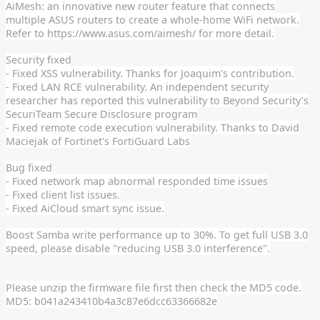
AiMesh: an innovative new router feature that connects
multiple ASUS routers to create a whole-home WiFi network.
Refer to https://www.asus.com/aimesh/ for more detail.
Security fixed
- Fixed XSS vulnerability. Thanks for Joaquim's contribution.
- Fixed LAN RCE vulnerability. An independent security
researcher has reported this vulnerability to Beyond Security’s
SecuriTeam Secure Disclosure program
- Fixed remote code execution vulnerability. Thanks to David
Maciejak of Fortinet's FortiGuard Labs
Bug fixed
- Fixed network map abnormal responded time issues
- Fixed client list issues.
- Fixed AiCloud smart sync issue.
Boost Samba write performance up to 30%. To get full USB 3.0
speed, please disable "reducing USB 3.0 interference".
Please unzip the firmware file first then check the MD5 code.
MD5: b041a243410b4a3c87e6dcc63366682e