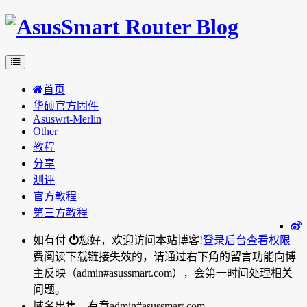
首页
华硕官方固件
Asuswrt-Merlin
Other
教程
分享
测评
官方教程
第三方教程
如有付
您好，欢迎访问本站博客!
登录后台
查看权限
费阅读下载链接失效的，请通过右下角的留言功能向博
主反映（admin#asussmart.com），会第一时间处理相关
问题。
域名出售，有意admin#asussmart.com。