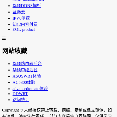
华硕DDNS解析
蓝奏云
IPV6测速
知12内容付费
EOL-product
网站收藏
华硕路由器后台
华硕中继后台
ASUSWRT体验
AC5300体验
advancedtomato体验
DDWRT
访问统计
Copyright ©
未经授权禁止转载、摘编、复制或建立镜像，如
有违反，追究法律责任。 部分内容采集自互联网，仅供学习