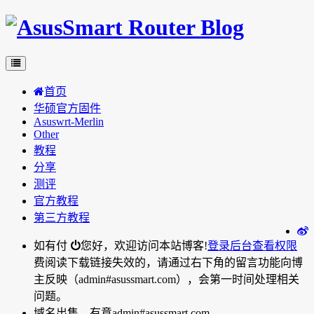
首页
华硕官方固件
Asuswrt-Merlin
Other
教程
分享
测评
官方教程
第三方教程
如有付
您好，欢迎访问本站博客!
登录后台
查看权限
费阅读下载链接失效的，请通过右下角的留言功能向博
主反映（admin#asussmart.com），会第一时间处理相关
问题。
域名出售，有意admin#asussmart.com。