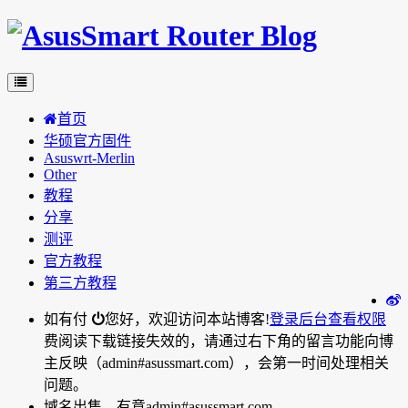
首页
华硕官方固件
Asuswrt-Merlin
Other
教程
分享
测评
官方教程
第三方教程
如有付
您好，欢迎访问本站博客!
登录后台
查看权限
费阅读下载链接失效的，请通过右下角的留言功能向博
主反映（admin#asussmart.com），会第一时间处理相关
问题。
域名出售，有意admin#asussmart.com。