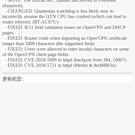
- NOTE: The official IRC channel has moved to Freenode
(#asuswrt).
- CHANGED: Quantenna watchdog is less likely now to
incorrectly assume the QTN CPU has crashed (which can lead to
router reboots). (RT-AC87U)
- FIXED: IE11 field validation issues on OpenVPN and DHCP
pages.
- FIXED: Router crash when importing an OpenVPN certificate
longer than 3499 characters (the supported limit)
- FIXED: Users were allowed to enter invalid characters on some
of the OpenVPN client page fields.
- FIXED: CVE-2018-5999 in httpd (backport from 384_10007)
- FIXED: CVE-2018-5721 in httpd (Merlin & theMIROn)
更新机型：