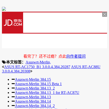
看完了？还不过瘾？点此
向作者提问
本文标签：
Asuswrt-Merlin,
ASUS RT-AC1750_B1 3.0.0.4.384.20287
ASUS RT-AC88U
3.0.0.4.384.20308
Asuswrt-Merlin 384.15
Asuswrt-Merlin 384.15 Beta 1
Asuswrt-Merlin 384.13_2
Asuswrt-Merlin 384.13_1 for RT-AC87U
Asuswrt-Merlin 384.13
Asuswrt-Merlin 384.14
Asuswrt-Merlin 384.14_2