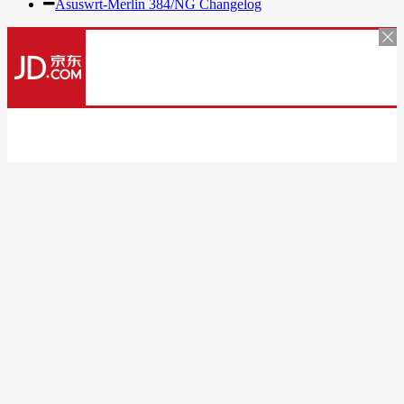
Asuswrt-Merlin 384/NG Changelog