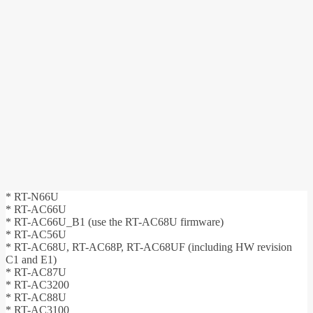
* RT-N66U
* RT-AC66U
* RT-AC66U_B1 (use the RT-AC68U firmware)
* RT-AC56U
* RT-AC68U, RT-AC68P, RT-AC68UF (including HW revision
C1 and E1)
* RT-AC87U
* RT-AC3200
* RT-AC88U
* RT-AC3100