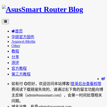
首页
华硕官方固件
Asuswrt-Merlin
Other
教程
分享
测评
官方教程
第三方教程
如有付
您好，欢迎访问本站博客!
登录后台
查看权限
费阅读下载链接失效的，请通过右下角的留言功能向博
主反映（admin#asussmart.com），会第一时间处理相关
问题。
域名出售，有意admin#asussmart.com。