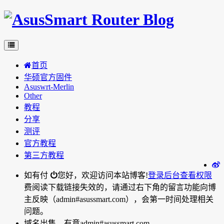
首页
华硕官方固件
Asuswrt-Merlin
Other
教程
分享
测评
官方教程
第三方教程
如有付
您好，欢迎访问本站博客!
登录后台
查看权限
费阅读下载链接失效的，请通过右下角的留言功能向博
主反映（admin#asussmart.com），会第一时间处理相关
问题。
域名出售，有意admin#asussmart.com。