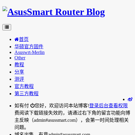
首页
华硕官方固件
Asuswrt-Merlin
Other
教程
分享
测评
官方教程
第三方教程
如有付
您好，欢迎访问本站博客!
登录后台
查看权限
费阅读下载链接失效的，请通过右下角的留言功能向博
主反映（admin#asussmart.com），会第一时间处理相关
问题。
域名出售，有意admin#asussmart.com。