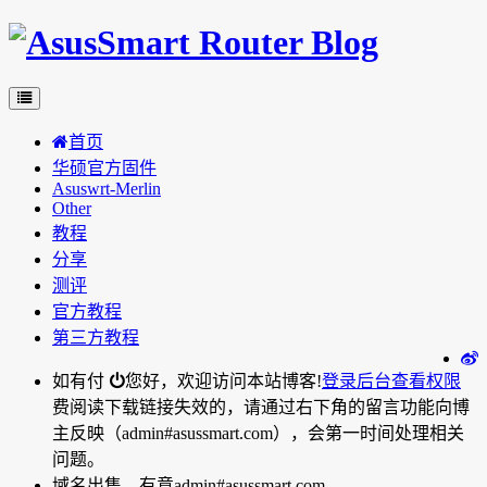
首页
华硕官方固件
Asuswrt-Merlin
Other
教程
分享
测评
官方教程
第三方教程
如有付
您好，欢迎访问本站博客!
登录后台
查看权限
费阅读下载链接失效的，请通过右下角的留言功能向博
主反映（admin#asussmart.com），会第一时间处理相关
问题。
域名出售，有意admin#asussmart.com。