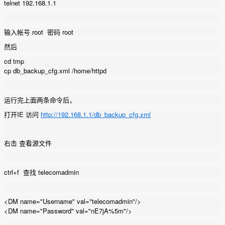
telnet 192.168.1.1
输入帐号 root 密码 root
然后
cd tmp
cp db_backup_cfg.xml /home/httpd
运行完上面两条命令后，
打开IE 访问
http://192.168.1.1/db_backup_cfg.xml
右击 查看源文件
ctrl+f 查找 telecomadmin
<DM name="Username" val="telecomadmin"/>
<DM name="Password" val="nE7jA%5m"/>