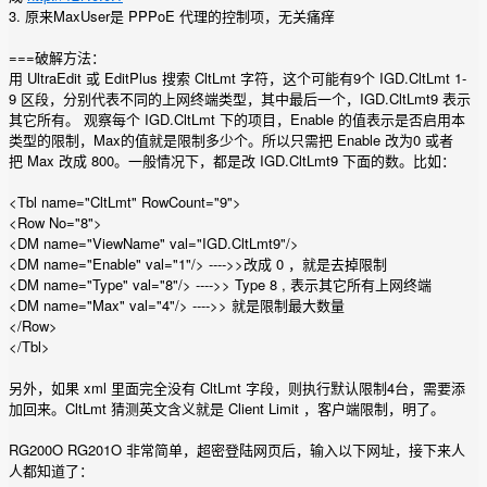
3. 原来MaxUser是 PPPoE 代理的控制项，无关痛痒
===破解方法：
用 UltraEdit 或 EditPlus 搜索 CltLmt 字符，这个可能有9个 IGD.CltLmt 1-
9 区段，分别代表不同的上网终端类型，其中最后一个，IGD.CltLmt9 表示
其它所有。 观察每个 IGD.CltLmt 下的项目，Enable 的值表示是否启用本
类型的限制，Max的值就是限制多少个。所以只需把 Enable 改为0 或者
把 Max 改成 800。一般情况下，都是改 IGD.CltLmt9 下面的数。比如：
<Tbl name="CltLmt" RowCount="9">
<Row No="8">
<DM name="ViewName" val="IGD.CltLmt9"/>
<DM name="Enable" val="1"/> ---->>改成 0 ，就是去掉限制
<DM name="Type" val="8"/> ---->> Type 8 , 表示其它所有上网终端
<DM name="Max" val="4"/> ---->> 就是限制最大数量
</Row>
</Tbl>
另外，如果 xml 里面完全没有 CltLmt 字段，则执行默认限制4台，需要添
加回来。CltLmt 猜测英文含义就是 Client Limit ，客户端限制，明了。
RG200O RG201O 非常简单，超密登陆网页后，输入以下网址，接下来人
人都知道了：