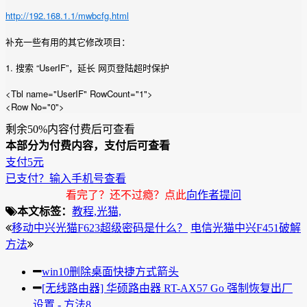
http://192.168.1.1/mwbcfg.html
补充一些有用的其它修改项目：
1. 搜索 “UserIF”，延长 网页登陆超时保护
<Tbl name="UserIF" RowCount="1">
<Row No="0">
剩余50%内容付费后可查看
本部分为付费内容，支付后可查看
支付5元
已支付？输入手机号查看
看完了？还不过瘾？点此
向作者提问
本文标签：
教程,
光猫,
移动中兴光猫F623超级密码是什么？
电信光猫中兴F451破解
方法
win10删除桌面快捷方式箭头
[无线路由器] 华硕路由器 RT-AX57 Go 强制恢复出厂
设置 - 方法8