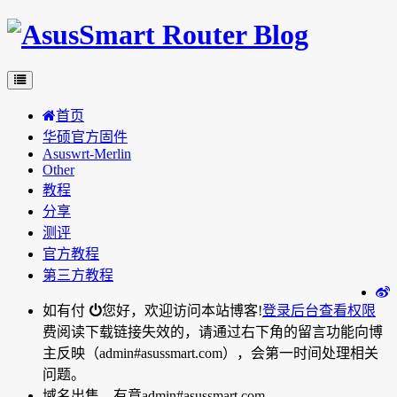
首页
华硕官方固件
Asuswrt-Merlin
Other
教程
分享
测评
官方教程
第三方教程
如有付
您好，欢迎访问本站博客!
登录后台
查看权限
费阅读下载链接失效的，请通过右下角的留言功能向博
主反映（admin#asussmart.com），会第一时间处理相关
问题。
域名出售，有意admin#asussmart.com。