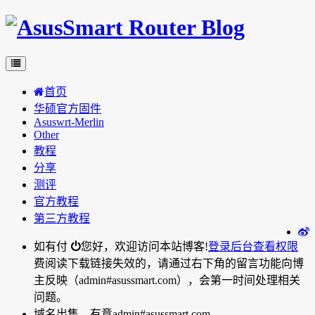
首页
华硕官方固件
Asuswrt-Merlin
Other
教程
分享
测评
官方教程
第三方教程
如有付
您好，欢迎访问本站博客!
登录后台
查看权限
费阅读下载链接失效的，请通过右下角的留言功能向博
主反映（admin#asussmart.com），会第一时间处理相关
问题。
域名出售，有意admin#asussmart.com。