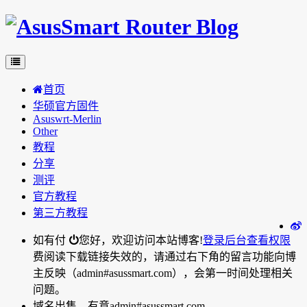
首页
华硕官方固件
Asuswrt-Merlin
Other
教程
分享
测评
官方教程
第三方教程
如有付
您好，欢迎访问本站博客!
登录后台
查看权限
费阅读下载链接失效的，请通过右下角的留言功能向博
主反映（admin#asussmart.com），会第一时间处理相关
问题。
域名出售，有意admin#asussmart.com。