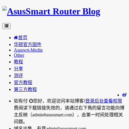
首页
华硕官方固件
Asuswrt-Merlin
Other
教程
分享
测评
官方教程
第三方教程
如有付
您好，欢迎访问本站博客!
登录后台
查看权限
费阅读下载链接失效的，请通过右下角的留言功能向博
主反映（admin#asussmart.com），会第一时间处理相关
问题。
域名出售，有意admin#asussmart.com。