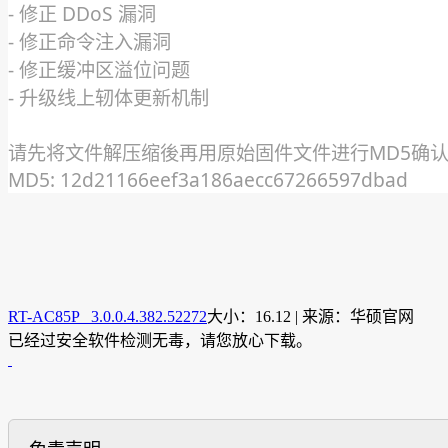
- 修正 DDoS 漏洞
- 修正命令注入漏洞
- 修正缓冲区溢位问题
- 升级线上轫体更新机制
请先将文件解压缩後再用原始固件文件进行MD5确
MD5: 12d21166eef3a186aecc67266597dbad
RT-AC85P 3.0.0.4.382.52272
大小：16.12 | 来源：华硕官网
已经过安全软件检测无毒，请您放心下载。