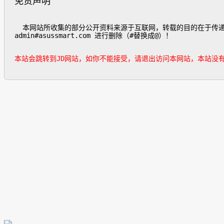
免责声明
  本网站所收集的部分公开资料来源于互联网，转载的目的在于传递更多信息及用于网络分享，并不代表本站赞同其观点和对其真实性负责，也不构成任何其他建议。如遇侵权请发邮件
admin#asussmart.com 进行删除（#替换成@）！

本站会跳转到JD网站，如你不能接受，请退出访问本网站，本站没