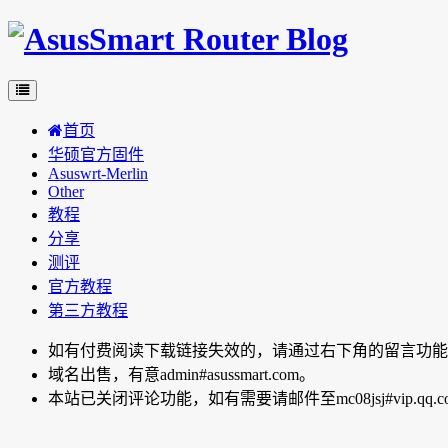
首页
华硕官方固件
Asuswrt-Merlin
Other
教程
分享
测评
官方教程
第三方教程
如有付费阅读下载链接失效的，请通过右下角的留言功能向博主反
域名出售，有意admin#asussmart.com。
本站已关闭评论功能，如有需要请邮件至mc08jsj#vip.qq.