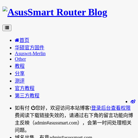
首页
华硕官方固件
Asuswrt-Merlin
Other
教程
分享
测评
官方教程
第三方教程
如有付
您好，欢迎访问本站博客!
登录后台
查看权限
费阅读下载链接失效的，请通过右下角的留言功能向博
主反映（admin#asussmart.com），会第一时间处理相关
问题。
域名出售，有意admin#asussmart.com。