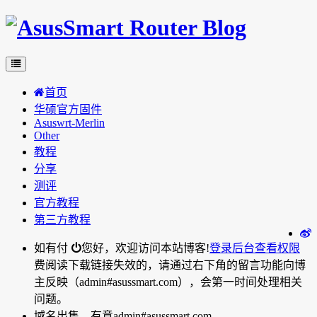
首页
华硕官方固件
Asuswrt-Merlin
Other
教程
分享
测评
官方教程
第三方教程
如有付
您好，欢迎访问本站博客!
登录后台
查看权限
费阅读下载链接失效的，请通过右下角的留言功能向博
主反映（admin#asussmart.com），会第一时间处理相关
问题。
域名出售，有意admin#asussmart.com。