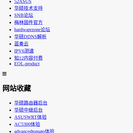
52ASUS
华硕技术支持
SNB论坛
梅林固件官方
hardwarezone论坛
华硕DDNS解析
蓝奏云
IPV6测速
知12内容付费
EOL-product
网站收藏
华硕路由器后台
华硕中继后台
ASUSWRT体验
AC5300体验
advancedtomato体验