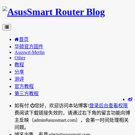
首页
华硕官方固件
Asuswrt-Merlin
Other
教程
分享
测评
官方教程
第三方教程
如有付
您好，欢迎访问本站博客!
登录后台
查看权限
费阅读下载链接失效的，请通过右下角的留言功能向博
主反映（admin#asussmart.com），会第一时间处理相关
问题。
域名出售，有意admin#asussmart.com。