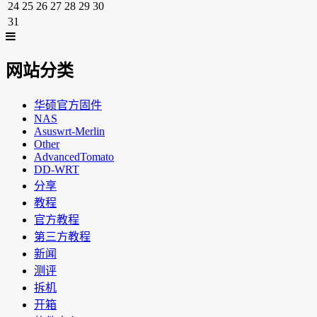
24
25
26
27
28
29
30
31
网站分类
华硕官方固件
NAS
Asuswrt-Merlin
Other
AdvancedTomato
DD-WRT
分享
教程
官方教程
第三方教程
新闻
测评
拆机
开箱