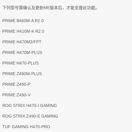
下列型号需确认及更新ME版本后，才能支援此功能。
PRIME B460M-A R2.0
PRIME H410M-K R2.0
PRIME H470M2/FPT
PRIME H470M-PLUS
PRIME H470-PLUS
PRIME Z490M-PLUS
PRIME Z490-P
PRIME Z490-V
ROG STRIX H470-I GAMING
ROG STRIX Z490-E GAMING
TUF GAMING H470-PRO