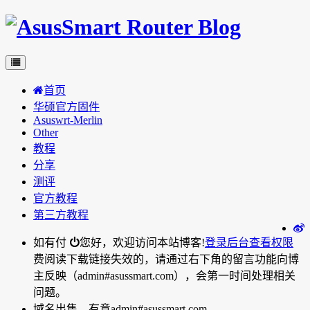
首页
华硕官方固件
Asuswrt-Merlin
Other
教程
分享
测评
官方教程
第三方教程
如有付
您好，欢迎访问本站博客!
登录后台
查看权限
费阅读下载链接失效的，请通过右下角的留言功能向博
主反映（admin#asussmart.com），会第一时间处理相关
问题。
域名出售，有意admin#asussmart.com。