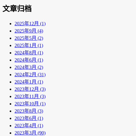
文章归档
2025年12月 (1)
2025年9月 (4)
2025年5月 (2)
2025年1月 (1)
2024年8月 (1)
2024年6月 (1)
2024年3月 (2)
2024年2月 (31)
2024年1月 (1)
2023年12月 (3)
2023年11月 (3)
2023年10月 (1)
2023年8月 (3)
2023年6月 (1)
2023年4月 (1)
2023年3月 (90)