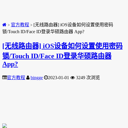
官方教程
[无线路由器] iOS设备如何设置使用密码
>
>
锁/Touch ID/Face ID登录华硕路由器 App?
[无线路由器] iOS设备如何设置使用密码
锁/Touch ID/Face ID登录华硕路由器
App?
官方教程
bingge
2023-01-01
3249 次浏览