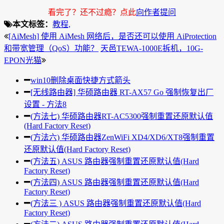
看完了？还不过瘾？点此
向作者提问
本文标签：
教程,
[AiMesh] 使用 AiMesh 网络后，是否还可以使用 AiProtection
和带宽管理（QoS）功能？
天邑TEWA-1000E拆机，10G-
EPON光猫
win10删除桌面快捷方式箭头
[无线路由器] 华硕路由器 RT-AX57 Go 强制恢复出厂
设置 - 方法8
(方法七) 华硕路由器RT-AC5300强制重置还原默认值
(Hard Factory Reset)
(方法六) 华硕路由器ZenWiFi XD4/XD6/XT8强制重置
还原默认值(Hard Factory Reset)
(方法五) ASUS 路由器强制重置还原默认值(Hard
Factory Reset)
(方法四) ASUS 路由器强制重置还原默认值(Hard
Factory Reset)
(方法三 ) ASUS 路由器强制重置还原默认值(Hard
Factory Reset)