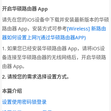
开启华硕路由器 App
请先在您的iOS设备中下载并安装最新版本的华硕
路由器 App，安装方式可参考
[Wireless] 新路由
器如何设置上网?(通过华硕路由器APP)
1. 如果您已经安装华硕路由器 App，请将iOS设
备连接至华硕路由器的无线网络后，开启华硕路
由器 App。
2. 请按您的需求选择设置方式。
本篇介绍
设置使用密码锁登录