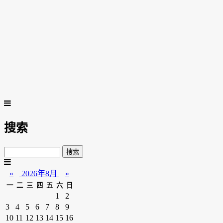
搜索
«
2026年8月
»
一
二
三
四
五
六
日
1
2
3
4
5
6
7
8
9
10
11
12
13
14
15
16