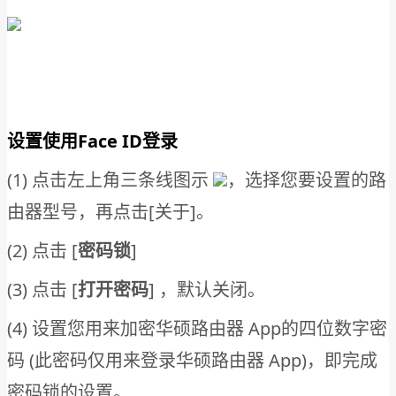
设置使用Face ID登录
(1) 点击左上角三条线图示
，选择您要设置的路
由器型号，再点击[关于]。
(2) 点击 [
密码锁
]
(3) 点击 [
打开密码
] ，默认关闭。
(4) 设置您用来加密华硕路由器 App的四位数字密
码 (此密码仅用来登录华硕路由器 App)，即完成
密码锁的设置。