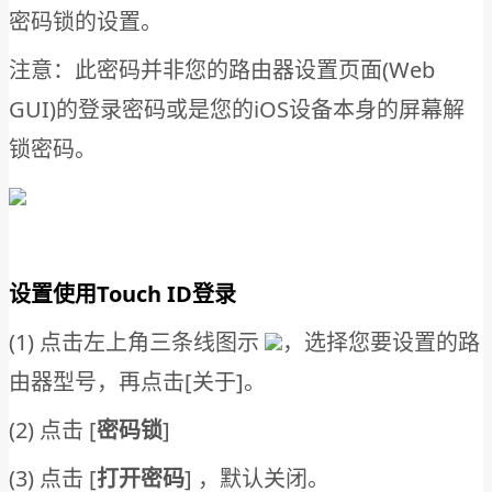
密码锁的设置。
注意：此密码并非您的路由器设置页面(Web
GUI)的登录密码或是您的iOS设备本身的屏幕解
锁密码。
设置使用Touch ID登录
(1) 点击左上角三条线图示
，选择您要设置的路
由器型号，再点击[关于]。
(2) 点击 [
密码锁
]
(3) 点击 [
打开密码
] ，默认关闭。