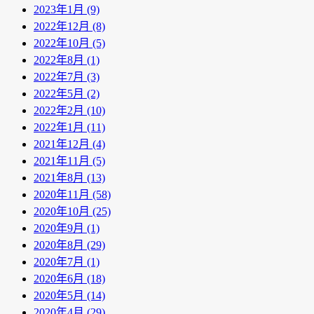
2023年1月 (9)
2022年12月 (8)
2022年10月 (5)
2022年8月 (1)
2022年7月 (3)
2022年5月 (2)
2022年2月 (10)
2022年1月 (11)
2021年12月 (4)
2021年11月 (5)
2021年8月 (13)
2020年11月 (58)
2020年10月 (25)
2020年9月 (1)
2020年8月 (29)
2020年7月 (1)
2020年6月 (18)
2020年5月 (14)
2020年4月 (29)