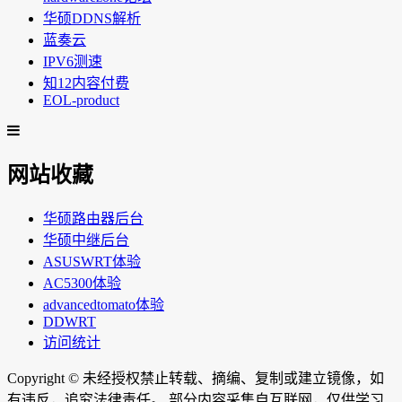
华硕DDNS解析
蓝奏云
IPV6测速
知12内容付费
EOL-product
网站收藏
华硕路由器后台
华硕中继后台
ASUSWRT体验
AC5300体验
advancedtomato体验
DDWRT
访问统计
Copyright ©
未经授权禁止转载、摘编、复制或建立镜像，如
有违反，追究法律责任。 部分内容采集自互联网，仅供学习